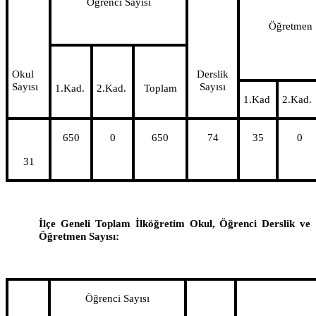
Öğrenci Sayısı
Öğretmen 
Okul
Derslik
Sayısı
Sayısı
1.Kad.
2.Kad.
Toplam
1.Kad
2.Kad.
650
0
650
74
35
0
31
İlçe Geneli Toplam İlköğretim Okul, Öğrenci Derslik ve
Öğretmen Sayısı:
Öğrenci Sayısı