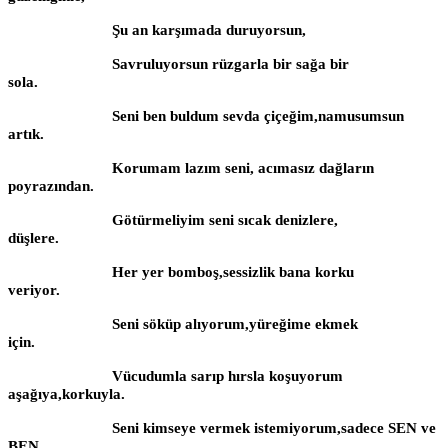
Şu an karşımada duruyorsun,
Savruluyorsun rüzgarla bir sağa bir
sola.
Seni ben buldum sevda çiçeğim,namusumsun
artık.
Korumam lazım seni, acımasız dağların
poyrazından.
Götürmeliyim seni sıcak denizlere,
düşlere.
Her yer bomboş,sessizlik bana korku
veriyor.
Seni söküp alıyorum,yüreğime ekmek
için.
Vücudumla sarıp hırsla koşuyorum
aşağıya,korkuyla.
Seni kimseye vermek istemiyorum,sadece SEN ve
BEN.