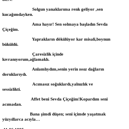
Solgun yanaklarıma renk geliyor ,sen
kucağımdayken.
Ama hayır! Sen solmaya başladın Sevda
Çiçeğim.
Yaprakların dökülüyor kar misali,boynun
büküldü.
Çaresizlik içinde
kıvranıyorum,ağlamaklı.
Anlamlıydım,senin yerin ıssız dağların
doruklarıydı.
Acımasız soğuklardı,yalnızlık ve
sessizlikti.
Affet beni Sevda Çiçeğim!Kopardım seni
acımadan.
Bana şimdi düşen; seni içimde yaşatmak
yüzyıllarca acıyla…