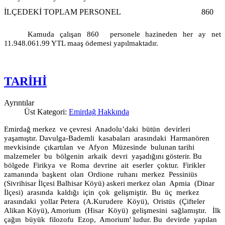
İLÇEDEKİ TOPLAM PERSONEL
860
Kamuda çalışan 860
personele hazineden her ay net
11.948.061.99 YTL maaş ödemesi yapılmaktadır.
TARİHİ
Ayrıntılar
Üst Kategori:
Emirdağ Hakkında
Emirdağ merkez
ve çevresi
Anadolu’daki
bütün
devirleri
yaşamıştır. Davulga-Bademli
kasabaları
arasındaki
Harmanören
mevkisinde
çıkartılan
ve
Afyon
Müzesinde
bulunan tarihi
malzemeler
bu
bölgenin
arkaik
devri
yaşadığını gösterir. Bu
bölgede
Firikya
ve
Roma
devrine
ait
eserler
çoktur.
Firikler
zamanında
başkent
olan
Ordione
ruhanı
merkez
Pessiniüs
(Sivrihisar İlçesi Balhisar Köyü) askeri merkez olan
Apmia
(Dinar
İlçesi)
arasında
kaldığı
için
çok
gelişmiştir.
Bu
üç
merkez
arasındaki
yollar Petera
(A.Kurudere
Köyü),
Oristüs
(Çifteler
Alikan Köyü), Amorium
(Hisar
Köyü)
gelişmesini
sağlamıştır.
İlk
çağın
büyük
filozofu
Ezop,
Amorium' ludur. Bu
devirde
yapılan