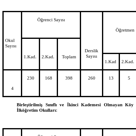
Öğrenci Sayısı
Öğretmen 
Okul
Sayısı
Derslik
Sayısı
1.Kad.
2.Kad.
Toplam
1.Kad
2.Kad.
230
168
398
260
13
5
4
Birleştirilmiş Sınıflı ve İkinci Kademesi Olmayan Köy
İlköğretim Okulları: