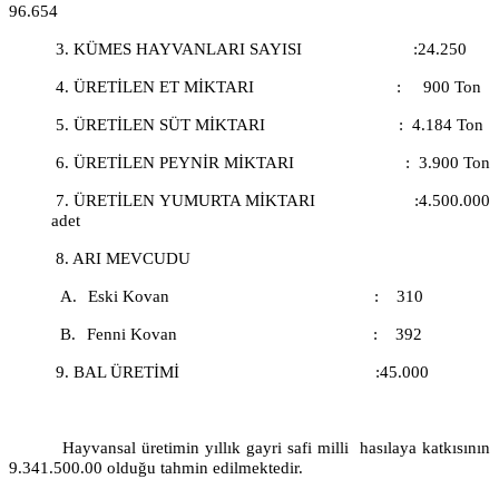
96.654
3. KÜMES HAYVANLARI SAYISI
:24.250
4. ÜRETİLEN ET MİKTARI
:
900 Ton
5. ÜRETİLEN SÜT MİKTARI
:
4.184 Ton
6. ÜRETİLEN PEYNİR MİKTARI
:
3.900 Ton
7. ÜRETİLEN YUMURTA MİKTARI
:4.500.000
adet
8. ARI MEVCUDU
A.
Eski Kovan
:
310
B.
Fenni Kovan
:
392
9. BAL ÜRETİMİ
:45.000
Hayvansal üretimin yıllık gayri safi milli
hasılaya katkısının
9.341.500.00 olduğu tahmin edilmektedir.