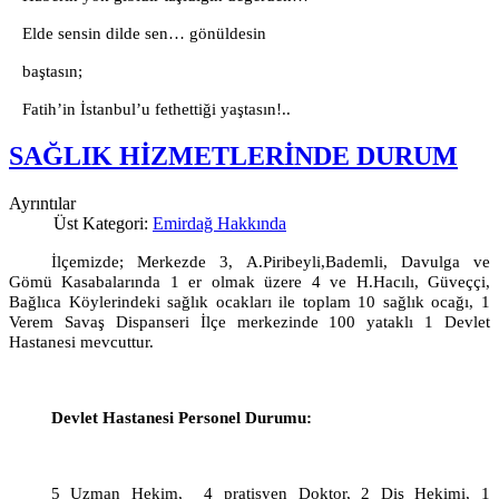
Elde sensin dilde sen… gönüldesin
baştasın;
Fatih’in İstanbul’u fethettiği yaştasın!..
SAĞLIK HİZMETLERİNDE DURUM
Ayrıntılar
Üst Kategori:
Emirdağ Hakkında
İlçemizde; Merkezde
3, A
.Piribeyli,Bademli, Davulga ve
Gömü Kasabalarında 1 er olmak üzere 4 ve H.Hacılı, Güveççi,
Bağlıca Köylerindeki sağlık ocakları ile toplam 10 sağlık ocağı, 1
Verem Savaş Dispanseri İlçe merkezinde 100 yataklı 1 Devlet
Hastanesi mevcuttur.
Devlet Hastanesi Personel Durumu:
5 Uzman Hekim,
4 pratisyen Doktor, 2 Diş Hekimi, 1