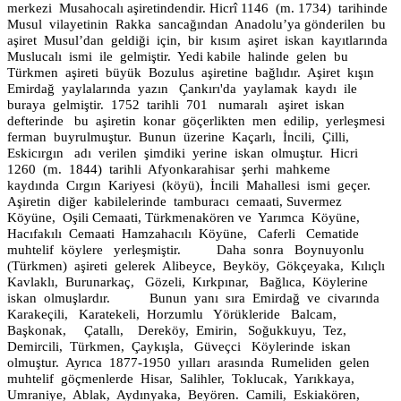
merkezi
Musahocalı aşiretindendir. Hicrî 1146
(m. 1734)
tarihinde
Musul
vilayetinin
Rakka
sancağından
Anadolu’ya gönderilen
bu
aşiret
Musul’dan
geldiği
için,
bir
kısım
aşiret
iskan
kayıtlarında
Muslucalı
ismi
ile
gelmiştir.
Yedi kabile
halinde
gelen
bu
Türkmen
aşireti
büyük
Bozulus
aşiretine
bağlıdır.
Aşiret
kışın
Emirdağ
yaylalarında
yazın
Çankırı'da
yaylamak
kaydı
ile
buraya
gelmiştir.
1752
tarihli
701
numaralı
aşiret
iskan
defterinde
bu
aşiretin
konar
göçerlikten
men
edilip,
yerleşmesi
ferman
buyrulmuştur.
Bunun
üzerine
Kaçarlı,
İncili,
Çilli,
Eskicırgın
adı
verilen
şimdiki
yerine
iskan
olmuştur.
Hicri
1260
(m.
1844)
tarihli
Afyonkarahisar
şerhi
mahkeme
kaydında
Cırgın
Kariyesi
(köyü),
İncili
Mahallesi
ismi
geçer.
Aşiretin
diğer
kabilelerinde
tamburacı
cemaati, Suvermez
Köyüne,
Oşili Cemaati, Türkmenakören ve
Yarımca
Köyüne,
Hacıfakılı
Cemaati
Hamzahacılı
Köyüne,
Caferli
Cematide
muhtelif
köylere
yerleşmiştir.
Daha
sonra
Boynuyonlu
(Türkmen)
aşireti
gelerek
Alibeyce,
Beyköy,
Gökçeyaka,
Kılıçlı
Kavlaklı,
Burunarkaç,
Gözeli,
Kırkpınar,
Bağlıca,
Köylerine
iskan
olmuşlardır.
Bunun
yanı
sıra
Emirdağ
ve
civarında
Karakeçili,
Karatekeli,
Horzumlu
Yörükleride
Balcam,
Başkonak,
Çatallı,
Dereköy,
Emirin,
Soğukkuyu,
Tez,
Demircili,
Türkmen,
Çaykışla,
Güveçci
Köylerinde
iskan
olmuştur.
Ayrıca
1877-1950
yılları
arasında
Rumeliden
gelen
muhtelif
göçmenlerde
Hisar,
Salihler,
Toklucak,
Yarıkkaya,
Umraniye,
Ablak,
Aydınyaka,
Beyören.
Camili,
Eskiakören,