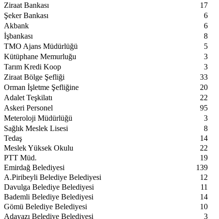
Ziraat Bankası
17
Şeker Bankası
6
Akbank
6
İşbankası
8
TMO Ajans Müdürlüğü
5
Kütüphane Memurluğu
3
Tarım Kredi Koop
3
Ziraat Bölge Şefliği
33
Orman İşletme Şefliğine
20
Adalet Teşkilatı
22
Askeri Personel
95
Meteroloji Müdürlüğü
3
Sağlık Meslek Lisesi
8
Tedaş
14
Meslek Yüksek Okulu
22
PTT Müd.
19
Emirdağ Belediyesi
139
A.Piribeyli Belediye Belediyesi
12
Davulga Belediye Belediyesi
11
Bademli Belediye Belediyesi
14
Gömü Belediye Belediyesi
10
Adayazı Belediye Belediyesi
3