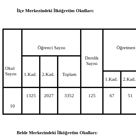
İlçe Merkezindeki İlköğretim Okulları:
Öğrenci Sayısı
Öğretmen 
Derslik
Sayısı
Okul
Sayısı
1.Kad.
2.Kad.
Toplam
1.Kad.
2.Kad.
1325
2027
3352
125
67
51
10
Belde Merkezindeki İlköğretim Okulları: