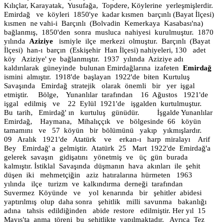
Kılıçlar, Karayatak,
Yusufağa,
Topdere, Köylerine
yerleşmişlerdir.
Emirdağ
ve
köyleri
1850'ye
kadar kısmen
barçınlı (Bayat İlçesi)
kısmen
ne vahi-i
Barçınlı
(Bolvadin
Kemerkaya
Kasabası'na)
bağlanmış,
1850'den
sonra
musluca
nahiyesi
kurulmuştur.
1870
yılında
Aziziye
ismiyle
ilçe
merkezi
olmuştur.
Barçınlı
(Bayat
İlçesi)
han-ı
barçın
(Eskişehir
Han İlçesi) nahiyeleri, 130
adet
köy
Aziziye' ye
bağlanmıştır.
1937
yılında
Aziziye adı
kaldırılarak
güneyinde
bulunan
Emirdağlarına
izafeten
Emirdağ
ismini
almıştır.
1918'de
başlayan
1922'de
biten
Kurtuluş
Savaşında
Emirdağ
stratejik
olarak
önemli
bir
yer
işgal
etmiştir.
Bölge,
Yunanlılar
tarafından
16
Ağustos
19
21'de
işgal
edilmiş
ve
22
Eylül
19
21'de
işgalden
kurtulmuştur.
Bu
tarih,
Emirdağ' ın
kurtuluş
günüdür.
İşgalde Yunanlılar
Emirdağ,
Haymana,
Mihalıççık
ve
bölgesinde
66
köyün
tamamını
ve
57
köyün
bir
bölümünü
yakıp
yıkmışlardır.
09
Aralık
19
21'de
Atatürk
ve
erkan-ı
harp
miralayı
Arif
Bey
Emirdağ' a
gelmiştir.
Atatürk
25
Mart
19
22'de
Emirdağ'a
gelerek
savaşın
gidişatını
yönetmiş
ve
üç
gün
burada
kalmıştır. İstiklal
Savaşında
düşmanın
hava
akınları
ile
şehit
düşen
iki
mehmetçiğin
aziz
hatıralarına
hürmeten
1963
yılında
ilçe
turizm
ve
kalkındırma
derneği
tarafından
Suvermez
Köyünde
ve
yol
kenarında
bir
şehitler
abidesi
yaptırılmış
olup
daha sonra
şehitlik
milli
savunma
bakanlığı
adına
tahsis
edildiğinden
abide
restore
edilmiştir. Her yıl
15
Mayıs'ta
anma
töreni
bu
şehitlikte
yapılmaktadır.
Ayrıca
Tez