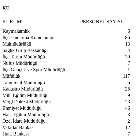
KU
KURUMU
PERSONEL SAYISI
:
Kaymakamlık
6
İlçe Jandarma Komutanlığı
86
Malmüdürlüğü
13
Sağlık Grup Başkanlığı
4
İlçe Tarım Müdürlüğü
20
Nüfus Müdürlüğü
7
İlçe Gençlik ve Spor Müdürlüğü
1
Müftülük
117
Tapu Sicil Müdürlüğü
6
Kadastro Müdürlüğü
25
Milli Eğitim Müdürlüğü
9
Vergi Dairesi Müdürlüğü
23
Emniyet Müdürlüğü
46
Halk Eğitim Müdürlüğü
3
Özel İdare Müdürlüğü
2
Vakıflar Bankası
12
Halk Bankası
7