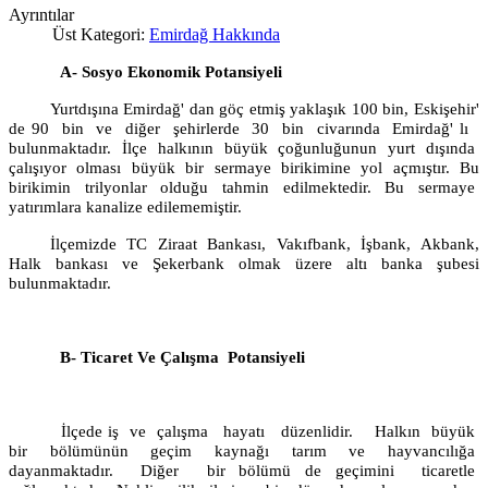
Ayrıntılar
Üst Kategori:
Emirdağ Hakkında
A- Sosyo Ekonomik Potansiyeli
Yurtdışına Emirdağ' dan göç etmiş yaklaşık 100 bin, Eskişehir'
de 90
bin
ve
diğer
şehirlerde
30
bin
civarında
Emirdağ' lı
bulunmaktadır. İlçe halkının büyük çoğunluğunun yurt dışında
çalışıyor olması büyük bir sermaye birikimine yol açmıştır. Bu
birikimin trilyonlar olduğu tahmin edilmektedir. Bu sermaye
yatırımlara kanalize edilememiştir.
İlçemizde TC Ziraat Bankası, Vakıfbank, İşbank, Akbank,
Halk bankası ve Şekerbank olmak üzere altı banka şubesi
bulunmaktadır.
B- Ticaret Ve Çalışma
Potansiyeli
İlçede iş
ve
çalışma
hayatı
düzenlidir.
Halkın
büyük
bir bölümünün geçim kaynağı tarım ve hayvancılığa
dayanmaktadır.
Diğer
bir bölümü de geçimini
ticaretle