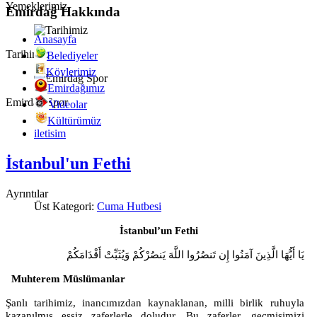
Yemeklerimiz
Emirdağ Hakkında
Anasayfa
Tarihimiz
Belediyeler
Köylerimiz
Emirdağımız
Emirdağ Spor
Videolar
Kültürümüz
iletisim
İstanbul'un Fethi
Ayrıntılar
Üst Kategori:
Cuma Hutbesi
İstanbul’un Fethi
يَا أَيُّهَا الَّذِينَ
آمَنُوا إِن تَنصُرُوا اللَّهَ يَنصُرْكُمْ وَيُثَبِّتْ أَقْدَامَكُمْ
Muhterem Müslümanlar
Şanlı tarihimiz, inancımızdan kaynaklanan, milli birlik ruhuyla
kazanılmış eşsiz zaferlerle doludur. Bu zaferler, geçmişimizi