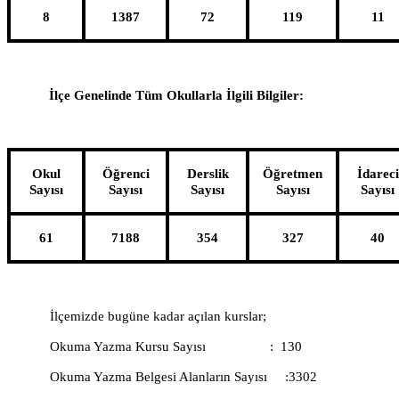
8
1387
72
119
11
İlçe Genelinde Tüm Okullarla İlgili Bilgiler:
Okul
Öğrenci
Derslik
Öğretmen
İdareci
Sayısı
Sayısı
Sayısı
Sayısı
Sayısı
61
7188
354
327
40
İlçemizde bugüne kadar açılan kurslar;
Okuma Yazma Kursu Sayısı
:
130
Okuma Yazma Belgesi Alanların Sayısı
:3302