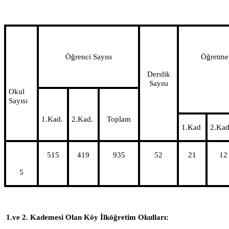
Öğrenci Sayısı
Öğretmen
Derslik
Sayısı
Okul
Sayısı
1.Kad.
2.Kad.
Toplam
1.Kad
2.Kad
515
419
935
52
21
12
5
1.ve 2. Kademesi Olan Köy İlköğretim Okulları: