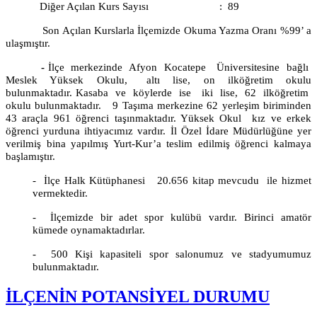
Diğer Açılan Kurs Sayısı
:
89
Son Açılan Kurslarla İlçemizde Okuma Yazma Oranı %99’ a
ulaşmıştır.
-
İlçe
merkezinde
Afyon
Kocatepe
Üniversitesine
bağlı
Meslek
Yüksek
Okulu,
altı
lise,
on
ilköğretim
okulu
bulunmaktadır. Kasaba
ve
köylerde
ise
iki
lise,
62
ilköğretim
okulu bulunmaktadır.
9 Taşıma merkezine 62 yerleşim biriminden
43 araçla 961 öğrenci taşınmaktadır. Yüksek Okul
kız ve erkek
öğrenci yurduna ihtiyacımız vardır. İl Özel İdare Müdürlüğüne yer
verilmiş bina yapılmış Yurt-Kur’a teslim edilmiş öğrenci kalmaya
başlamıştır.
-
İlçe Halk Kütüphanesi
20.656 kitap mevcudu
ile hizmet
vermektedir.
-
İlçemizde bir adet spor kulübü vardır. Birinci amatör
kümede oynamaktadırlar.
-
500 Kişi kapasiteli spor salonumuz ve stadyumumuz
bulunmaktadır.
İLÇENİN POTANSİYEL DURUMU