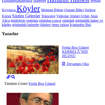
Gönderdikleriniz
Haberler
Serkan
Köyler
Koyuncu
Mehmet Bilgin
Osman Bilici
Serbest
Sizden Gelenler
Kürsü
Teknoloji
Videolar
Ahmet Urfalı
Akın
Ağca
beldelerin
emirdag
emirdag.com.tr
emirdağ
görüntülü haber ve
klipler
görüntülü haberler
klipleri
ömer özkan
İçimizden Biri
Yazarlar
Ferda Boz Güneri
KERBELÂ’NIN
HÜZNÜ
Devamını Oku
Tümünü Göster
Ferda Boz Güneri