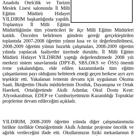
Anadolu Otelcilik ve Turizm
Meslek Lisesi salonunda İl Milli
Eğitim Müdürü Hidayet
YILDIRIM başkanlığında yapıldı.
Toplantıya İl Milli Eğitim
Müdürlüğünün tüm yöneticileri ile ilçe Milli Eğitim Müdürleri
katıldı. Önceden belirlenen gündem gereği gerçekleştirilen
toplantıda 2007-2008 öğretim yılının kısa ve öz değerlendirilmesi,
2008-2009 öğretim yılının hazırlık çalışmaları, 2008-2009 öğretim
yılında yapılacak faaliyetler üzerinde duruldu. İl Milli Eğitim
Müdürü Hidayet YILDIRIM yaptığı değerlendirmede 2008 yılı
merkezi sistem sınavlarında (DPY-B, SBS,OKS ve ÖSS) önemli
ivme yakalandığını, elde edilen kazanımlarda tüm eğitim
çalışanlarının payı olduğunu belirterek emeği geçen herkese ayrı ayrı
teşekkür etti. Yakalanan ivmenin devamı için uygulanan Okuma
Saati, İlköğretim Okulu müdürlerinin Dostluk, Dayanışma ve Ortak
Hareketi, Ortaöğretimde Akıllı Adımlar, Okul Dostu Kent:
Afyonkarahisar, EDEP ve Cumhuriyetimizin Kazanıldığı Topraklar
projelerine devam edileceğini açıkladı.
YILDIRIM, 2008-2009 öğretim yılında diğer çalışmalarımızla
birlikte özellikle Ortaöğretimde Akıllı Adımlar projesine öncelik ve
ağırlık verileceğini ifade etti. Okullarımızın fiziki mekanlarının 8