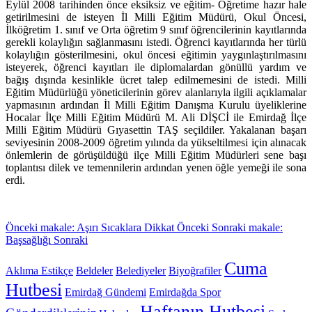
Eylül 2008 tarihinden önce eksiksiz ve eğitim- Öğretime hazır hale
getirilmesini de isteyen İl Milli Eğitim Müdürü, Okul Öncesi,
İlköğretim 1. sınıf ve Orta öğretim 9 sınıf öğrencilerinin kayıtlarında
gerekli kolaylığın sağlanmasını istedi. Öğrenci kayıtlarında her türlü
kolaylığın gösterilmesini, okul öncesi eğitimin yaygınlaştırılmasını
isteyerek, öğrenci kayıtları ile diplomalardan gönüllü yardım ve
bağış dışında kesinlikle ücret talep edilmemesini de istedi. Milli
Eğitim Müdürlüğü yöneticilerinin görev alanlarıyla ilgili açıklamalar
yapmasının ardından İl Milli Eğitim Danışma Kurulu üyeliklerine
Hocalar İlçe Milli Eğitim Müdürü M. Ali DİŞCİ ile Emirdağ İlçe
Milli Eğitim Müdürü Gıyasettin TAŞ seçildiler. Yakalanan başarı
seviyesinin 2008-2009 öğretim yılında da yükseltilmesi için alınacak
önlemlerin de görüşüldüğü ilçe Milli Eğitim Müdürleri sene başı
toplantısı dilek ve temennilerin ardından yenen öğle yemeği ile sona
erdi.
Önceki makale: Aşırı Sıcaklara Dikkat
Önceki
Sonraki makale:
Başsağlığı
Sonraki
Cuma
Aklıma Estikçe
Beldeler
Belediyeler
Biyoğrafiler
Hutbesi
Emirdağ Gündemi
Emirdağda Spor
Haftanın Hutbesi