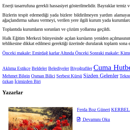
Enerji tasarrufuna gerekli hassasiyet gösterilmelidir. Bayraklar temiz
Bizlerin tespit edemediği yada bizlere bildirilmeyen yardım alamaya
ağaçlandırma sahası vermeyi, verilen yere ilgili kurum yada kurumlar
Toplantıda kurumların sorunları ve çözüm yollarına geçildi.
Halk Eğitim Merkezi bünyesinde açılan kursların yeniden açılmasının f
tehlikesine dikkat edilmesi gerektiği üzerinde durularak toplantı sona e
Önceki makale: Emirdağ karlar Altında
Önceki
Sonraki makale: Kim
Cuma Hutbe
Aklıma Estikçe
Beldeler
Belediyeler
Biyoğrafiler
Sizden Gelenler
Mehmet Bilgin
Osman Bilici
Serbest Kürsü
Tekno
özkan
İçimizden Biri
Yazarlar
Ferda Boz Güneri
KERBEL
Devamını Oku