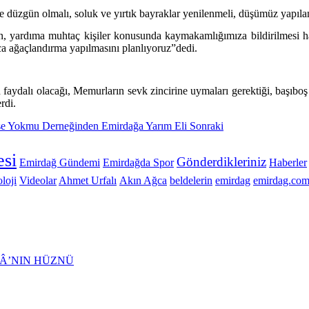
 ve düzgün olmalı, soluk ve yırtık bayraklar yenilenmeli, düşümüz yapıl
n, yardıma muhtaç kişiler konusunda kaymakamlığımıza bildirilmesi ha
ca ağaçlandırma yapılmasını planlıyoruz”dedi.
aydalı olacağı, Memurların sevk zincirine uymaları gerektiği, başıboş 
rdi.
se Yokmu Derneğinden Emirdağa Yarım Eli
Sonraki
si
Gönderdikleriniz
Emirdağ Gündemi
Emirdağda Spor
Haberler
loji
Videolar
Ahmet Urfalı
Akın Ağca
beldelerin
emirdag
emirdag.com
Â’NIN HÜZNÜ