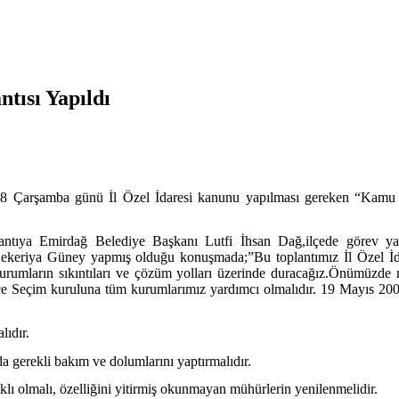
tısı Yapıldı
 Çarşamba günü İl Özel İdaresi kanunu yapılması gereken “Kamu 
ntıya Emirdağ Belediye Başkanı Lutfi İhsan Dağ,ilçede görev ya
Zekeriya Güney yapmış olduğu konuşmada;”Bu toplantımız İl Özel İd
rumların sıkıntıları ve çözüm yolları üzerinde duracağız.Önümüzde m
 İlçe Seçim kuruluna tüm kurumlarımız yardımcı olmalıdır. 19 Mayıs 200
lıdır.
a gerekli bakım ve dolumlarını yaptırmalıdır.
ı olmalı, özelliğini yitirmiş okunmayan mühürlerin yenilenmelidir.