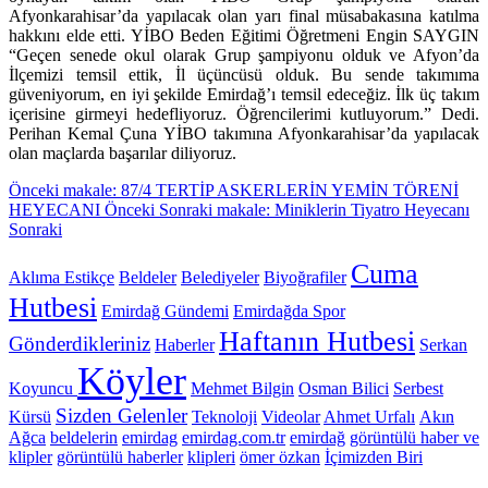
Afyonkarahisar’da yapılacak olan yarı final müsabakasına katılma
hakkını elde etti. YİBO Beden Eğitimi Öğretmeni Engin SAYGIN
“Geçen senede okul olarak Grup şampiyonu olduk ve Afyon’da
İlçemizi temsil ettik, İl üçüncüsü olduk. Bu sende takımıma
güveniyorum, en iyi şekilde Emirdağ’ı temsil edeceğiz. İlk üç takım
içerisine girmeyi hedefliyoruz. Öğrencilerimi kutluyorum.” Dedi.
Perihan Kemal Çuna YİBO takımına Afyonkarahisar’da yapılacak
olan maçlarda başarılar diliyoruz.
Önceki makale: 87/4 TERTİP ASKERLERİN YEMİN TÖRENİ
HEYECANI
Önceki
Sonraki makale: Miniklerin Tiyatro Heyecanı
Sonraki
Cuma
Aklıma Estikçe
Beldeler
Belediyeler
Biyoğrafiler
Hutbesi
Emirdağ Gündemi
Emirdağda Spor
Haftanın Hutbesi
Gönderdikleriniz
Haberler
Serkan
Köyler
Koyuncu
Mehmet Bilgin
Osman Bilici
Serbest
Sizden Gelenler
Kürsü
Teknoloji
Videolar
Ahmet Urfalı
Akın
Ağca
beldelerin
emirdag
emirdag.com.tr
emirdağ
görüntülü haber ve
klipler
görüntülü haberler
klipleri
ömer özkan
İçimizden Biri