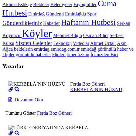
Cuma
Aklıma Estikçe
Beldeler
Belediyeler
Biyoğrafiler
Hutbesi
Emirdağ Gündemi
Emirdağda Spor
Haftanın Hutbesi
Gönderdikleriniz
Haberler
Serkan
Köyler
Koyuncu
Mehmet Bilgin
Osman Bilici
Serbest
Sizden Gelenler
Kürsü
Teknoloji
Videolar
Ahmet Urfalı
Akın
Ağca
beldelerin
emirdag
emirdag.com.tr
emirdağ
görüntülü haber ve
klipler
görüntülü haberler
klipleri
ömer özkan
İçimizden Biri
Yazarlar
Ferda Boz Güneri
KERBELÂ’NIN HÜZNÜ
Devamını Oku
Tümünü Göster
Ferda Boz Güneri