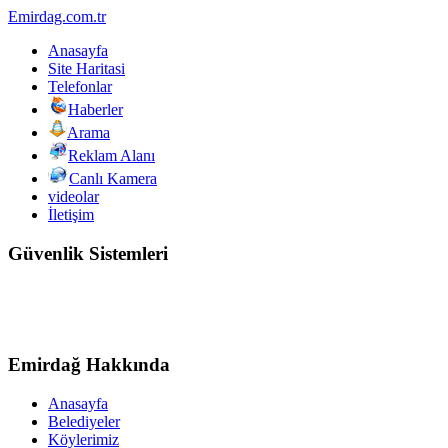
Emirdag.com.tr
Anasayfa
Site Haritasi
Telefonlar
Haberler
Arama
Reklam Alanı
Canlı Kamera
videolar
İletişim
Güvenlik Sistemleri
Emirdağ Hakkında
Anasayfa
Belediyeler
Köylerimiz