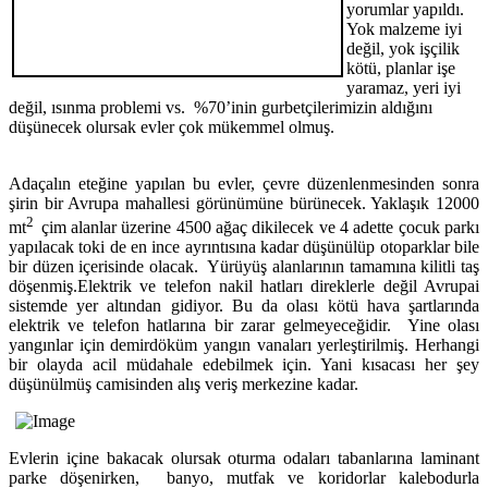
yorumlar yapıldı.
Yok malzeme iyi
değil, yok işçilik
kötü, planlar işe
yaramaz, yeri iyi
değil, ısınma problemi vs.
%70’inin gurbetçilerimizin aldığını
düşünecek olursak evler çok mükemmel olmuş.
Adaçalın eteğine yapılan bu evler, çevre düzenlenmesinden sonra
şirin bir Avrupa mahallesi görünümüne bürünecek. Yaklaşık 12000
2
mt
çim alanlar üzerine 4500 ağaç dikilecek ve 4 adette çocuk parkı
yapılacak toki de en ince ayrıntısına kadar düşünülüp otoparklar bile
bir düzen içerisinde olacak.
Yürüyüş alanlarının tamamına kilitli taş
döşenmiş.Elektrik ve telefon nakil hatları direklerle değil Avrupai
sistemde yer altından gidiyor. Bu da olası kötü hava şartlarında
elektrik ve telefon hatlarına bir zarar gelmeyeceğidir.
Yine olası
yangınlar için demirdöküm yangın vanaları yerleştirilmiş. Herhangi
bir olayda acil müdahale edebilmek için. Yani kısacası her şey
düşünülmüş camisinden alış veriş merkezine kadar.
Evlerin içine bakacak olursak oturma odaları tabanlarına laminant
parke döşenirken,
banyo, mutfak ve koridorlar kalebodurla