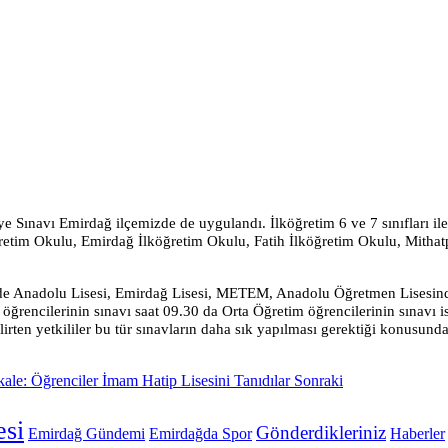
ye Sınavı Emirdağ ilçemizde de uygulandı. İlköğretim 6 ve 7 sınıfları il
retim Okulu, Emirdağ İlköğretim Okulu, Fatih İlköğretim Okulu, Mithat
 de Anadolu Lisesi, Emirdağ Lisesi, METEM, Anadolu Öğretmen Lisesind
 öğrencilerinin sınavı saat
09.30
da Orta Öğretim öğrencilerinin sınavı i
ten yetkililer bu tür sınavların daha sık yapılması gerektiği konusunda 
ale: Öğrenciler İmam Hatip Lisesini Tanıdılar
Sonraki
si
Gönderdikleriniz
Emirdağ Gündemi
Emirdağda Spor
Haberler