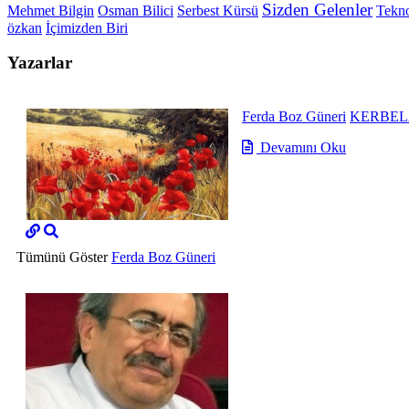
Sizden Gelenler
Mehmet Bilgin
Osman Bilici
Serbest Kürsü
Tekno
özkan
İçimizden Biri
Yazarlar
Ferda Boz Güneri
KERBEL
Devamını Oku
Tümünü Göster
Ferda Boz Güneri