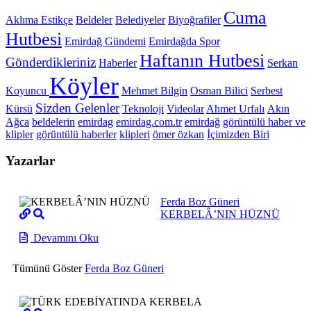
Cuma
Aklıma Estikçe
Beldeler
Belediyeler
Biyoğrafiler
Hutbesi
Emirdağ Gündemi
Emirdağda Spor
Haftanın Hutbesi
Gönderdikleriniz
Haberler
Serkan
Köyler
Koyuncu
Mehmet Bilgin
Osman Bilici
Serbest
Sizden Gelenler
Kürsü
Teknoloji
Videolar
Ahmet Urfalı
Akın
Ağca
beldelerin
emirdag
emirdag.com.tr
emirdağ
görüntülü haber ve
klipler
görüntülü haberler
klipleri
ömer özkan
İçimizden Biri
Yazarlar
Ferda Boz Güneri
KERBELÂ’NIN HÜZNÜ
Devamını Oku
Tümünü Göster
Ferda Boz Güneri