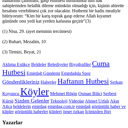
mallarının çalınması, gasp edilmesi durumunda tüm hak
sahiplerinden helallik dileme mümkün olmadığı için, kişinin ahirette
hesabını verebilmesi çok zor olacaktır. Hutbemi bir hadis mealiyle
bitiriyorum: “Kim bir karış toprak gasp ederse Allah kıyamet
gününde onu yedi kat yerden kafasına geçirir”(3)
(1) Nisa, 29. (ayet metninin tercümesi)
(2) Buhari, Mezalim, 10
(3) Tirmizi, Beyat, 21
Cuma
Aklıma Estikçe
Beldeler
Belediyeler
Biyoğrafiler
Hutbesi
Emirdağ Gündemi
Emirdağda Spor
Haftanın Hutbesi
Gönderdikleriniz
Haberler
Serkan
Köyler
Koyuncu
Mehmet Bilgin
Osman Bilici
Serbest
Sizden Gelenler
Kürsü
Teknoloji
Videolar
Ahmet Urfalı
Akın
Ağca
beldelerin
emirdag
emirdag.com.tr
emirdağ
görüntülü haber ve
klipler
görüntülü haberler
klipleri
ömer özkan
İçimizden Biri
Yazarlar