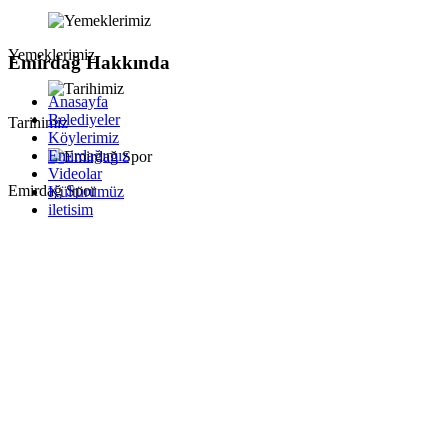
Yemeklerimiz
Emirdağ Hakkında
Anasayfa
Belediyeler
Tarihimiz
Köylerimiz
Emirdağımız
Videolar
Emirdağ Spor
Kültürümüz
iletisim