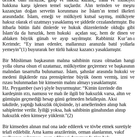
hakkına karşı işlenen temel suçlardır. Alın terinden ve meşru
kazançtan doğan servetin korunması ise İslam’ın temel ilkeleri
arasındadır. İslam, emeği ve mülkiyeti kutsal saymış, mülkiyete
haksız olarak el uzatmayı yasaklamış ve şiddetle cezalandırmıştır. Bu
itibarla bütün ilahi dinlerde ve hukuk düzenlerinde olduğu gibi
İslam’da da hırsızlık, hem hukuki açıdan suç, hem de dinen ve
ahlaken büyük günah ve ayıp sayılmıştır. Rabbimiz Kur’an-ı
Kerimde; “Ey iman edenler, mallarınızı aranızda batıl yollarla
yemeyin”(1) buyurarak her türlü haksız kazancı yasaklamıştır.
Bir Müslüman başkasının malına sahibinin rızası olmadan hangi
yolla olursa olsun el uzatamaz, mülkiyetine geçiremez ve başkasının
malından tasarrufta bulunamaz. İslam, şahıslar arasında hukuki ve
medeni ilişkilerde rıza prensiplerine büyük önem vermiş, izni ve
rızası bulunmadan bir kimsenin malını almayı yasaklamıştır.
Hz. Peygamber (sav) şöyle buyurmuştur: “Kimin üzerinde din
kardeşinin ırzı, namusu ve malı ile ilgili bir haksızlık varsa, altın ve
gümüşün geçmediği hesap günü gelmeden helalleşsin. Aksi
takdirde, yaptığı haksızlık ölçüsünde, iyi amellerinden alınıp hak
sahiplerine verilir. İyiliği yoksa, hak sahibinin günahından alınıp
haksızlık eden kimseye yüklenir.”(2)
Bir kimseden alınan mal ona iade edilerek ve tövbe etmek suretiyle
telafi edilebilir. Ama kamu arazilerinin, orman alanlarının, vakıf