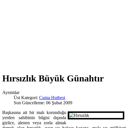
Hırsızlık Büyük Günahtır
Ayrıntılar
Üst Kategori:
Cuma Hutbesi
Son Güncelleme: 06 Şubat 2009
Başkasına ait bir malı korunduğu
yerden sahibinin bilgisi dışında
gizlice, alenen veya zorla almak
demek olan hırsızlık, gasp ve haksız kazanç, mala ve mülkiyet