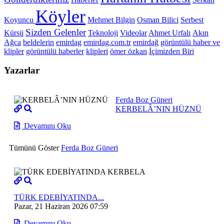
Köyler
Koyuncu
Mehmet Bilgin
Osman Bilici
Serbest
Sizden Gelenler
Kürsü
Teknoloji
Videolar
Ahmet Urfalı
Akın
Ağca
beldelerin
emirdag
emirdag.com.tr
emirdağ
görüntülü haber ve
klipler
görüntülü haberler
klipleri
ömer özkan
İçimizden Biri
Yazarlar
Ferda Boz Güneri
KERBELÂ’NIN HÜZNÜ
Devamını Oku
Tümünü Göster
Ferda Boz Güneri
TÜRK EDEBİYATINDA...
Pazar, 21 Haziran 2026 07:59
Devamını Oku