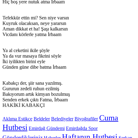
Hiç boş yere nutuk atma İrbaam
Tefekkür ettin mi? Sen niye varsın
Kuyruk olacaksan, neye yararsın
Aman dikkat et ha! Şaşı kalkarsın
Vicdanı körlerle yatma İrbaam
Ya al ceketini ikile şöyle
Ya da vur masaya fikrini söyle
İki iyilikten birini eyle
Günden güne dibe batma İrbaam
Kabakçı der, şiir sana yazılmış.
Gururun zedeli ruhun ezilmiş
Bakıyorum artık kimyan bozulmuş
Senden erkek çıktı Fatma, İrbaam
HAKİKİ KABAKÇI
Cuma
Aklıma Estikçe
Beldeler
Belediyeler
Biyoğrafiler
Hutbesi
Emirdağ Gündemi
Emirdağda Spor
Haftanın Hutbesi
Gönderdikleriniz
Haberler
Serkan