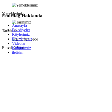
Yemeklerimiz
Emirdağ Hakkında
Anasayfa
Belediyeler
Tarihimiz
Köylerimiz
Emirdağımız
Videolar
Emirdağ Spor
Kültürümüz
iletisim