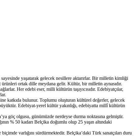
l sayesinde yaşatarak gelecek nesillere aktarırlar. Bir milletin kimliği
t ürünleri ortak dille meydana gelir. Kültür, bir milletin aynasıdır.
ğlarlar. Her edebi eser, milli kültürün taşıyıcısıdır. Edebiyatçılar,
lar.
ne katkıda bulunur. Toplumu oluşturan kültürel değerler, gelecek
üyüktür. Edebiyat-yerel kültür yakınlığı, edebiyatta millî kültürün
’ya göç olgusu, günümüzde nerdeyse durma noktasına gelmiştir.
ığının % 50 kadarı Belçika doğumlu olup 25 yaşın altındaki
bir biçimde varlığını sürdürmektedir. Belçika’daki Türk sanatçıları duru