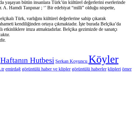
da yaşayan bütün insanlara Türk’ün kültürel değerlerini eserlerinde
r. A. Hamdi Tanpınar ; ‘’ Bir edebiyat “milli” olduğu nispette,
lçikalı Türk, varlığını kültürel değerlerine sahip çıkarak
ahameti kendiliğinden ortaya çıkmaktadır. İşte burada Belçika’da
 etkinliklere imza atmaktadırlar. Belçika gezimizde de sanatçı
aktır.
ir.
Köyler
Haftanın Hutbesi
Serkan Koyuncu
.tr
emirdağ
görüntülü haber ve klipler
görüntülü haberler
klipleri
ömer