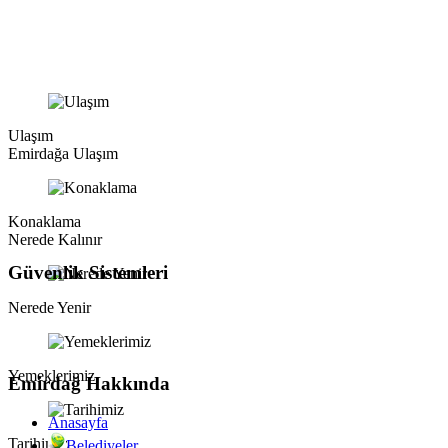
Ulaşım
Emirdağa Ulaşım
Konaklama
Nerede Kalınır
Güvenlik Sistemleri
Nerede Yenir
Yemeklerimiz
Emirdağ Hakkında
Anasayfa
Tarihimiz
Belediyeler