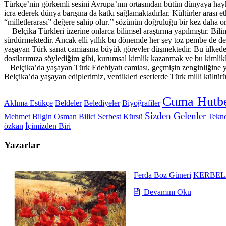
Türkçe’nin görkemli sesini Avrupa’nın ortasından bütün dünyaya haykır
icra ederek dünya barışına da katkı sağlamaktadırlar. Kültürler arası e
“milletlerarası” değere sahip olur.’’ sözünün doğruluğu bir kez daha o
Belçika Türkleri üzerine onlarca bilimsel araştırma yapılmıştır. Bilims
sürdürmektedir. Ancak elli yıllık bu dönemde her şey toz pembe de de
yaşayan Türk sanat camiasına büyük görevler düşmektedir. Bu ülkede ya
dostlarımıza söylediğim gibi, kurumsal kimlik kazanmak ve bu kimlik
Belçika’da yaşayan Türk Edebiyatı camiası, geçmişin zenginliğine yen
Belçika’da yaşayan ediplerimiz, verdikleri eserlerde Türk milli kültür
Cuma Hutbe
Aklıma Estikçe
Beldeler
Belediyeler
Biyoğrafiler
Sizden Gelenler
Mehmet Bilgin
Osman Bilici
Serbest Kürsü
Tekno
özkan
İçimizden Biri
Yazarlar
Ferda Boz Güneri
KERBEL
Devamını Oku