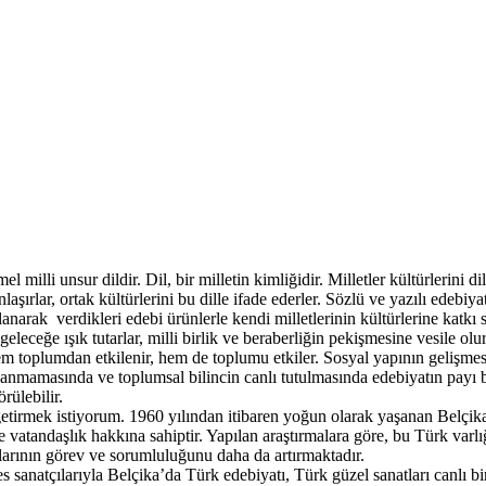
l milli unsur dildir. Dil, bir milletin kimliğidir. Milletler kültürlerini di
laşırlar, ortak kültürlerini bu dille ifade ederler. Sözlü ve yazılı edebiya
anarak verdikleri edebi ürünlerle kendi milletlerinin kültürlerine katkı sa
leceğe ışık tutarlar, milli birlik ve beraberliğin pekişmesine vesile olur
 toplumdan etkilenir, hem de toplumu etkiler. Sosyal yapının gelişmesi
aşanmamasında ve toplumsal bilincin canlı tutulmasında edebiyatın payı b
rülebilir.
rmek istiyorum. 1960 yılından itibaren yoğun olarak yaşanan Belçika
vatandaşlık hakkına sahiptir. Yapılan araştırmalara göre, bu Türk varl
arının görev ve sorumluluğunu daha da artırmaktadır.
ses sanatçılarıyla Belçika’da Türk edebiyatı, Türk güzel sanatları canlı 