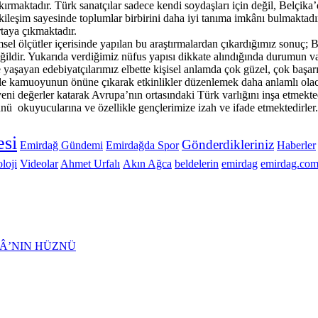
maktadır. Türk sanatçılar sadece kendi soydaşları için değil, Belçika’
tkileşim sayesinde toplumlar birbirini daha iyi tanıma imkânı bulmaktadı
rtaya çıkmaktadır.
el ölçütler içerisinde yapılan bu araştırmalardan çıkardığımız sonuç; Be
ğildir. Yukarıda verdiğimiz nüfus yapısı dikkate alındığında durumun v
şayan edebiyatçılarımız elbette kişisel anlamda çok güzel, çok başarılı
le kamuoyunun önüne çıkarak etkinlikler düzenlemek daha anlamlı olac
i değerler katarak Avrupa’nın ortasındaki Türk varlığını inşa etmekted
ünü okuyucularına ve özellikle gençlerimize izah ve ifade etmektedirler.
si
Gönderdikleriniz
Emirdağ Gündemi
Emirdağda Spor
Haberler
loji
Videolar
Ahmet Urfalı
Akın Ağca
beldelerin
emirdag
emirdag.com
Â’NIN HÜZNÜ