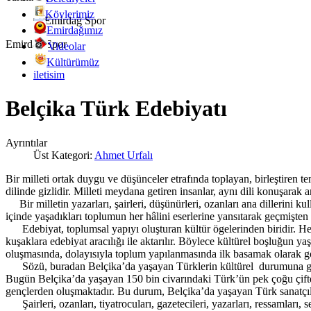
Köylerimiz
Emirdağımız
Emirdağ Spor
Videolar
Kültürümüz
iletisim
Belçika Türk Edebiyatı
Ayrıntılar
Üst Kategori:
Ahmet Urfalı
Bir milleti ortak duygu ve düşünceler etrafında toplayan, birleştiren teme
dilinde gizlidir. Milleti meydana getiren insanlar, aynı dili konuşarak an
Bir milletin yazarları, şairleri, düşünürleri, ozanları ana dillerini kull
içinde yaşadıkları toplumun her hâlini eserlerine yansıtarak geçmişten ge
Edebiyat, toplumsal yapıyı oluşturan kültür ögelerinden biridir. Hem
kuşaklara edebiyat aracılığı ile aktarılır. Böylece kültürel boşluğun y
oluşmasında, dolayısıyla toplum yapılanmasında ilk basamak olarak gö
Sözü, buradan Belçika’da yaşayan Türklerin kültürel durumuna geti
Bugün Belçika’da yaşayan 150 bin civarındaki Türk’ün pek çoğu çifte 
gençlerden oluşmaktadır. Bu durum, Belçika’da yaşayan Türk sanatçıl
Şairleri, ozanları, tiyatrocuları, gazetecileri, yazarları, ressamları, 