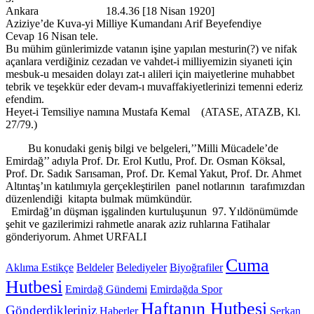
Ankara 18.4.36 [18 Nisan 1920]
Aziziye’de Kuva-yi Milliye Kumandanı Arif Beyefendiye
Cevap 16 Nisan tele.
Bu mühim günlerimizde vatanın işine yapılan mesturin(?) ve nifak
açanlara verdiğiniz cezadan ve vahdet-i milliyemizin siyaneti için
mesbuk-u mesaiden dolayı zat-ı alileri için maiyetlerine muhabbet
tebrik ve teşekkür eder devam-ı muvaffakiyetlerinizi temenni ederiz
efendim.
Heyet-i Temsiliye namına Mustafa Kemal (ATASE, ATAZB, Kl.
27/79.)
Bu konudaki geniş bilgi ve belgeleri,’’Milli Mücadele’de
Emirdağ’’ adıyla Prof. Dr. Erol Kutlu, Prof. Dr. Osman Köksal,
Prof. Dr. Sadık Sarısaman, Prof. Dr. Kemal Yakut, Prof. Dr. Ahmet
Altıntaş’ın katılımıyla gerçekleştirilen panel notlarının tarafımızdan
düzenlendiği kitapta bulmak mümkündür.
Emirdağ’ın düşman işgalinden kurtuluşunun 97. Yıldönümümde
şehit ve gazilerimizi rahmetle anarak aziz ruhlarına Fatihalar
gönderiyorum. Ahmet URFALI
Cuma
Aklıma Estikçe
Beldeler
Belediyeler
Biyoğrafiler
Hutbesi
Emirdağ Gündemi
Emirdağda Spor
Haftanın Hutbesi
Gönderdikleriniz
Haberler
Serkan