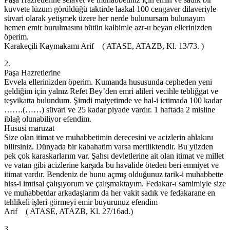
kuvvete lüzum görüldüğü taktirde laakal 100 cengaver dilaveriyle
süvari olarak yetişmek üzere her nerde bulunursam bulunayım
hemen emir burulmasını bütün kalbimle azr-u beyan ellerinizden
öperim.
Karakeçili Kaymakamı Arif ( ATASE, ATAZB, Kl. 13/73. )
2.
Paşa Hazretlerine
Evvela ellerinizden öperim. Kumanda hususunda cepheden yeni
geldiğim için yalnız Refet Bey’den emri alileri vecihle tebliğgat ve
teşvikatta bulundum. Şimdi maiyetimde ve hal-i ictimada 100 kadar
…….(……) süvari ve 25 kadar piyade vardır. 1 haftada 2 misline
iblağ olunabiliyor efendim.
Hususi maruzat
Size olan itimat ve muhabbetimin derecesini ve acizlerin ahlakını
bilirsiniz. Dünyada bir kabahatim varsa mertliktendir. Bu yüzden
pek çok karaskarlarım var. Şahsı devletlerine ait olan itimat ve millet
ve vatan gibi acizlerine karşıda bu havalide öteden beri emniyet ve
itimat vardır. Bendeniz de bunu açmış olduğunuz tarik-i muhabbette
hiss-i imtisal çalışıyorum ve çalışmaktayım. Fedakar-ı samimiyle size
ve muhabbetdar arkadaşlarım da her vakit sadık ve fedakarane en
tehlikeli işleri görmeyi emir buyurunuz efendim
Arif ( ATASE, ATAZB, Kl. 27/16ad.)
3.