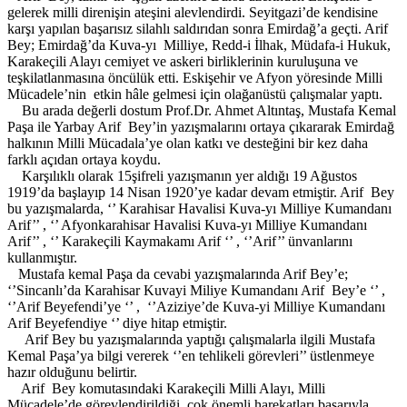
gelerek milli direnişin ateşini alevlendirdi. Seyitgazi’de kendisine
karşı yapılan başarısız silahlı saldırıdan sonra Emirdağ’a geçti. Arif
Bey; Emirdağ’da Kuva-yı Milliye, Redd-i İlhak, Müdafa-i Hukuk,
Karakeçili Alayı cemiyet ve askeri birliklerinin kuruluşuna ve
teşkilatlanmasına öncülük etti. Eskişehir ve Afyon yöresinde Milli
Mücadele’nin etkin hâle gelmesi için olağanüstü çalışmalar yaptı.
Bu arada değerli dostum Prof.Dr. Ahmet Altıntaş, Mustafa Kemal
Paşa ile Yarbay Arif Bey’in yazışmalarını ortaya çıkararak Emirdağ
halkının Milli Mücadala’ye olan katkı ve desteğini bir kez daha
farklı açıdan ortaya koydu.
Karşılıklı olarak 15şifreli yazışmanın yer aldığı 19 Ağustos
1919’da başlayıp 14 Nisan 1920’ye kadar devam etmiştir. Arif Bey
bu yazışmalarda, ‘’ Karahisar Havalisi Kuva-yı Milliye Kumandanı
Arif’’ , ‘’ Afyonkarahisar Havalisi Kuva-yı Milliye Kumandanı
Arif’’ , ‘’ Karakeçili Kaymakamı Arif ‘’ , ‘’Arif’’ ünvanlarını
kullanmıştır.
Mustafa kemal Paşa da cevabi yazışmalarında Arif Bey’e;
‘’Sincanlı’da Karahisar Kuvayi Miliye Kumandanı Arif Bey’e ‘’ ,
‘’Arif Beyefendi’ye ‘’ , ‘’Aziziye’de Kuva-yi Milliye Kumandanı
Arif Beyefendiye ‘’ diye hitap etmiştir.
Arif Bey bu yazışmalarında yaptığı çalışmalarla ilgili Mustafa
Kemal Paşa’ya bilgi vererek ‘’en tehlikeli görevleri’’ üstlenmeye
hazır olduğunu belirtir.
Arif Bey komutasındaki Karakeçili Milli Alayı, Milli
Mücadele’de görevlendirildiği çok önemli harekatları başarıyla