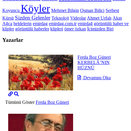
Köyler
Koyuncu
Mehmet Bilgin
Osman Bilici
Serbest
Sizden Gelenler
Kürsü
Teknoloji
Videolar
Ahmet Urfalı
Akın
Ağca
beldelerin
emirdag
emirdag.com.tr
emirdağ
görüntülü haber ve
klipler
görüntülü haberler
klipleri
ömer özkan
İçimizden Biri
Yazarlar
Ferda Boz Güneri
KERBELÂ’NIN
HÜZNÜ
Devamını Oku
Tümünü Göster
Ferda Boz Güneri