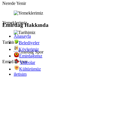
Nerede Yenir
Yemeklerimiz
Emirdağ Hakkında
Anasayfa
Tarihimiz
Belediyeler
Köylerimiz
Emirdağımız
Emirdağ Spor
Videolar
Kültürümüz
iletisim