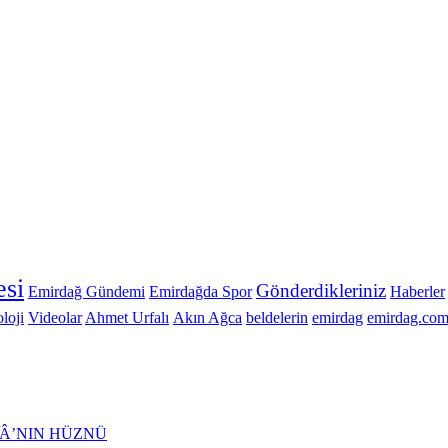
si
Gönderdikleriniz
Emirdağ Gündemi
Emirdağda Spor
Haberler
loji
Videolar
Ahmet Urfalı
Akın Ağca
beldelerin
emirdag
emirdag.com
Â’NIN HÜZNÜ