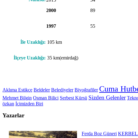
2000
89
1997
55
İle Uzaklığı:
105 km
İlçeye Uzaklığı:
35 km(emirdağ)
Cuma Hutbe
Aklıma Estikçe
Beldeler
Belediyeler
Biyoğrafiler
Sizden Gelenler
Mehmet Bilgin
Osman Bilici
Serbest Kürsü
Tekno
özkan
İçimizden Biri
Yazarlar
Ferda Boz Güneri
KERBEL