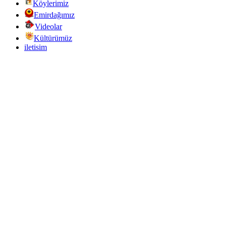
Köylerimiz
Emirdağımız
Videolar
Kültürümüz
iletisim