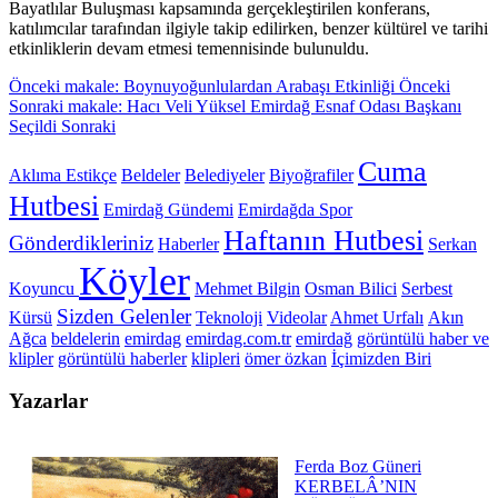
Bayatlılar Buluşması kapsamında gerçekleştirilen konferans,
katılımcılar tarafından ilgiyle takip edilirken, benzer kültürel ve tarihi
etkinliklerin devam etmesi temennisinde bulunuldu.
Önceki makale: Boynuyoğunlulardan Arabaşı Etkinliği
Önceki
Sonraki makale: Hacı Veli Yüksel Emirdağ Esnaf Odası Başkanı
Seçildi
Sonraki
Cuma
Aklıma Estikçe
Beldeler
Belediyeler
Biyoğrafiler
Hutbesi
Emirdağ Gündemi
Emirdağda Spor
Haftanın Hutbesi
Gönderdikleriniz
Haberler
Serkan
Köyler
Koyuncu
Mehmet Bilgin
Osman Bilici
Serbest
Sizden Gelenler
Kürsü
Teknoloji
Videolar
Ahmet Urfalı
Akın
Ağca
beldelerin
emirdag
emirdag.com.tr
emirdağ
görüntülü haber ve
klipler
görüntülü haberler
klipleri
ömer özkan
İçimizden Biri
Yazarlar
Ferda Boz Güneri
KERBELÂ’NIN